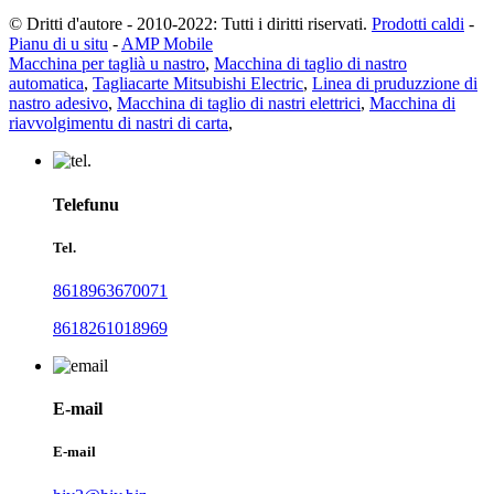
© Dritti d'autore - 2010-2022: Tutti i diritti riservati.
Prodotti caldi
-
Pianu di u situ
-
AMP Mobile
Macchina per taglià u nastro
,
Macchina di taglio di nastro
automatica
,
Tagliacarte Mitsubishi Electric
,
Linea di pruduzzione di
nastro adesivo
,
Macchina di taglio di nastri elettrici
,
Macchina di
riavvolgimentu di nastri di carta
,
Telefunu
Tel.
8618963670071
8618261018969
E-mail
E-mail