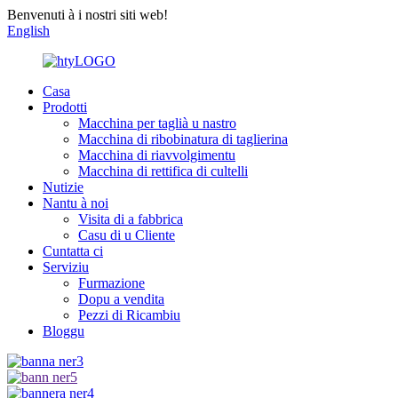
Benvenuti à i nostri siti web!
English
Casa
Prodotti
Macchina per taglià u nastro
Macchina di ribobinatura di taglierina
Macchina di riavvolgimentu
Macchina di rettifica di cultelli
Nutizie
Nantu à noi
Visita di a fabbrica
Casu di u Cliente
Cuntatta ci
Serviziu
Furmazione
Dopu a vendita
Pezzi di Ricambiu
Bloggu