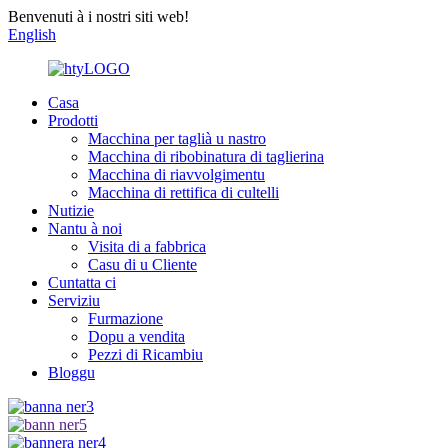
Benvenuti à i nostri siti web!
English
Casa
Prodotti
Macchina per taglià u nastro
Macchina di ribobinatura di taglierina
Macchina di riavvolgimentu
Macchina di rettifica di cultelli
Nutizie
Nantu à noi
Visita di a fabbrica
Casu di u Cliente
Cuntatta ci
Serviziu
Furmazione
Dopu a vendita
Pezzi di Ricambiu
Bloggu