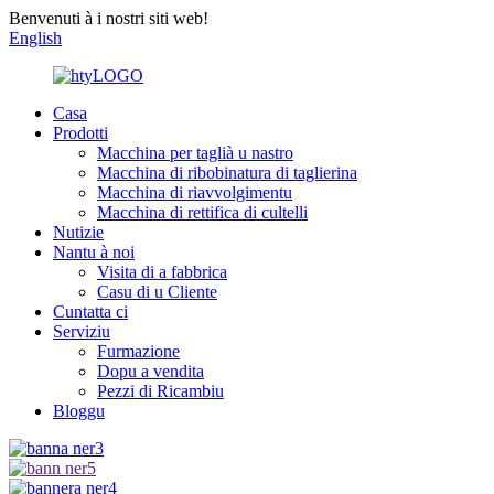
Benvenuti à i nostri siti web!
English
Casa
Prodotti
Macchina per taglià u nastro
Macchina di ribobinatura di taglierina
Macchina di riavvolgimentu
Macchina di rettifica di cultelli
Nutizie
Nantu à noi
Visita di a fabbrica
Casu di u Cliente
Cuntatta ci
Serviziu
Furmazione
Dopu a vendita
Pezzi di Ricambiu
Bloggu