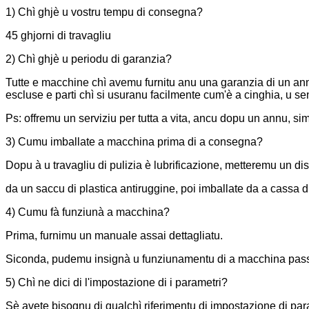
1) Chì ghjè u vostru tempu di consegna?
45 ghjorni di travagliu
2) Chì ghjè u periodu di garanzia?
Tutte e macchine chì avemu furnitu anu una garanzia di un annu
escluse e parti chì si usuranu facilmente cum'è a cinghia, u se
Ps: offremu un serviziu per tutta a vita, ancu dopu un annu, si
3) Cumu imballate a macchina prima di a consegna?
Dopu à u travagliu di pulizia è lubrificazione, metteremu un 
da un saccu di plastica antiruggine, poi imballate da a cassa d
4) Cumu fà funziunà a macchina?
Prima, furnimu un manuale assai dettagliatu.
Siconda, pudemu insignà u funziunamentu di a macchina pass
5) Chì ne dici di l'impostazione di i parametri?
Sè avete bisognu di qualchì riferimentu di impostazione di param