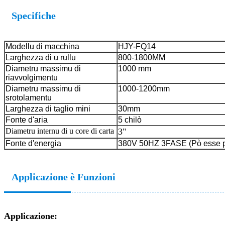
Specifiche
Modellu di macchina
HJY-FQ14
Larghezza di u rullu
800-1800MM
Diametru massimu di
1000 mm
riavvolgimentu
Diametru massimu di
1000-1200mm
srotolamentu
Larghezza di taglio mini
30mm
Fonte d'aria
5 chilò
Diametru internu di u core di carta
3"
Fonte d'energia
380V 50HZ 3FASE (Pò esse p
Applicazione è Funzioni
Applicazione: