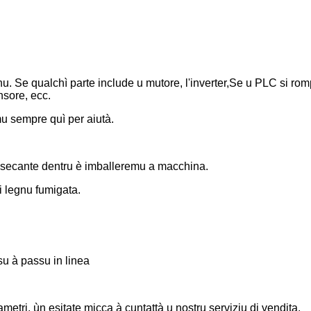
. Se qualchì parte include u mutore, l'inverter,
Se u PLC si rom
nsore, ecc.
mu sempre quì per aiutà.
dissecante dentru è imballeremu a macchina.
i legnu fumigata.
u à passu in linea
etri, ùn esitate micca à cuntattà u nostru serviziu di vendita.