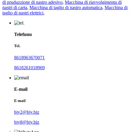
di pruduzzione di nastro adesivo
,
Macchina di riavvolgimentu di
nastri di carta
,
Macchina di taglio di nastro automatica
,
Macchina di
taglio di nastri elettrici
,
Telefunu
Tel.
8618963670071
8618261018969
E-mail
E-mail
hjy2@hjy.biz
hjy8@hjy.biz