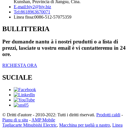
Kunshan, Pruvincia di Jiangsu, Cina.
E-mail:
hjy2@hjy.biz
Tel:
8618963670071
Linea fissa:
0086-512-57075359
BULLITTERIA
Per dumande nantu à i nostri prudutti o a lista di
prezzi, lasciate u vostru email è vi cuntatteremu in 24
ore.
RICHIESTA ORA
SUCIALE
© Dritti d'autore - 2010-2022: Tutti i diritti riservati.
Prodotti caldi
-
Pianu di u situ
-
AMP Mobile
Tagliacarte Mitsubishi Electric
,
Macchina per taglià u nastro
,
Linea