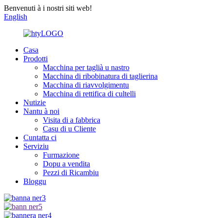
Benvenuti à i nostri siti web!
English
Casa
Prodotti
Macchina per taglià u nastro
Macchina di ribobinatura di taglierina
Macchina di riavvolgimentu
Macchina di rettifica di cultelli
Nutizie
Nantu à noi
Visita di a fabbrica
Casu di u Cliente
Cuntatta ci
Serviziu
Furmazione
Dopu a vendita
Pezzi di Ricambiu
Bloggu