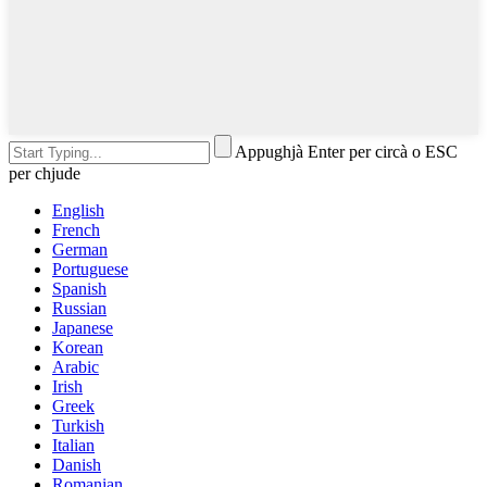
Appughjà Enter per circà o ESC
per chjude
English
French
German
Portuguese
Spanish
Russian
Japanese
Korean
Arabic
Irish
Greek
Turkish
Italian
Danish
Romanian