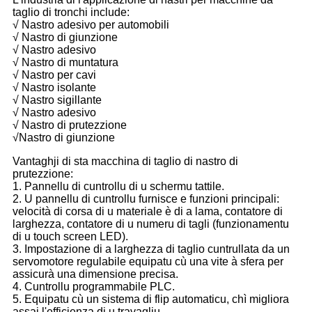
taglio di tronchi include:
√ Nastro adesivo per automobili
√ Nastro di giunzione
√ Nastro adesivo
√ Nastro di muntatura
√ Nastro per cavi
√ Nastro isolante
√ Nastro sigillante
√ Nastro adesivo
√ Nastro di prutezzione
√Nastro di giunzione
Vantaghji di sta macchina di taglio di nastro di
prutezzione:
1. Pannellu di cuntrollu di u schermu tattile.
2. U pannellu di cuntrollu furnisce e funzioni principali:
velocità di corsa di u materiale è di a lama, contatore di
larghezza, contatore di u numeru di tagli (funzionamentu
di u touch screen LED).
3. Impostazione di a larghezza di taglio cuntrullata da un
servomotore regulabile equipatu cù una vite à sfera per
assicurà una dimensione precisa.
4. Cuntrollu programmabile PLC.
5. Equipatu cù un sistema di flip automaticu, chì migliora
assai l'efficienza di u travagliu.