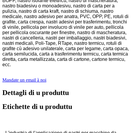
BOPP, nastro isolante elettricu, nastro di mascheratura,
nastro biadesivu o monoadesivu, nastro di carta per a
pulizia, nastro di carta kraft, nastro di schiuma, nastro
medicale, nastro adesivo per anatra, PVC, OPP, PE, rotuli di
grafite, carta crespa, nastri adesivi per trasferimentu, tronchi
di vinile, pellicola per involucro di vinile per auto, pellicola
per pellicola oscurante per finestre, nastro di mascheratura,
nastri di cancelleria, nastri per imballaggio, nastri biadesivi,
nastri medicali, Poli-Tape, RTape, nastro termicu, rotuli di
grafite cù adesivo unilaterale, carta per legame, carta opaca,
carta semilucida, carta a trasferimentu termicu, carta termica
diretta, carta metallizzata, carta di cartone, cartone termicu,
ecc.
Mandate un email à noi
Dettagli di u produttu
Etichette di u produttu
L'industria di l'applicazione di nastri per macchine da