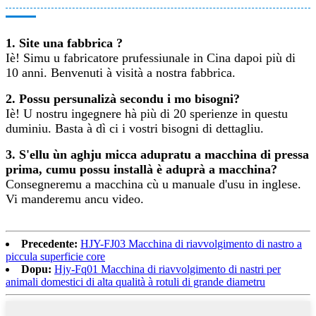
1. Site una fabbrica ?
Iè! Simu u fabricatore prufessiunale in Cina dapoi più di
10 anni. Benvenuti à visità a nostra fabbrica.
2. Possu persunalizà secondu i mo bisogni?
Iè! U nostru ingegnere hà più di 20 sperienze in questu
duminiu. Basta à dì ci i vostri bisogni di dettagliu.
3. S'ellu ùn aghju micca adupratu a macchina di pressa
prima, cumu possu installà è aduprà a macchina?
Consegneremu a macchina cù u manuale d'usu in inglese.
Vi manderemu ancu video.
Precedente:
HJY-FJ03 Macchina di riavvolgimento di nastro a
piccula superficie core
Dopu:
Hjy-Fq01 Macchina di riavvolgimento di nastri per
animali domestici di alta qualità à rotuli di grande diametru