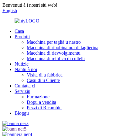
Benvenuti à i nostri siti web!
English
Casa
Prodotti
Macchina per taglià u nastro
Macchina di ribobinatura di taglierina
Macchina di riavvolgimentu
Macchina di rettifica di cultelli
Nutizie
Nantu à noi
Visita di a fabbrica
Casu di u Cliente
Cuntatta ci
Serviziu
Furmazione
Dopu a vendita
Pezzi di Ricambiu
Bloggu