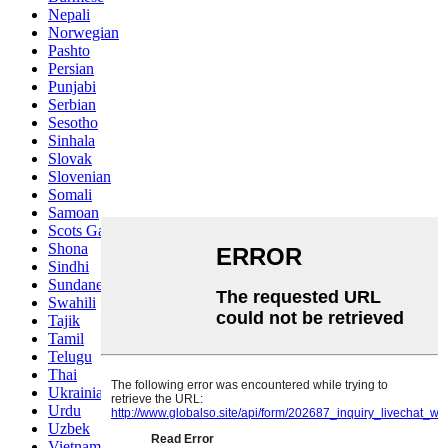
Nepali
Norwegian
Pashto
Persian
Punjabi
Serbian
Sesotho
Sinhala
Slovak
Slovenian
Somali
Samoan
Scots Gaelic
Shona
Sindhi
Sundanese
Swahili
Tajik
Tamil
Telugu
Thai
Ukrainian
Urdu
Uzbek
Vietnamese