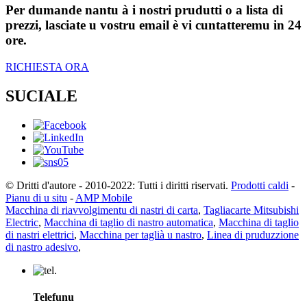
Per dumande nantu à i nostri prudutti o a lista di
prezzi, lasciate u vostru email è vi cuntatteremu in 24
ore.
RICHIESTA ORA
SUCIALE
© Dritti d'autore - 2010-2022: Tutti i diritti riservati.
Prodotti caldi
-
Pianu di u situ
-
AMP Mobile
Macchina di riavvolgimentu di nastri di carta
,
Tagliacarte Mitsubishi
Electric
,
Macchina di taglio di nastro automatica
,
Macchina di taglio
di nastri elettrici
,
Macchina per taglià u nastro
,
Linea di pruduzzione
di nastro adesivo
,
Telefunu