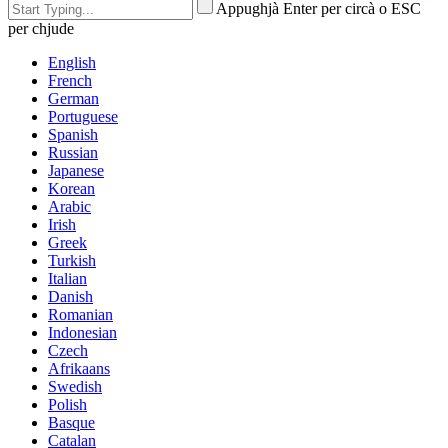
Appughjà Enter per circà o ESC
per chjude
English
French
German
Portuguese
Spanish
Russian
Japanese
Korean
Arabic
Irish
Greek
Turkish
Italian
Danish
Romanian
Indonesian
Czech
Afrikaans
Swedish
Polish
Basque
Catalan