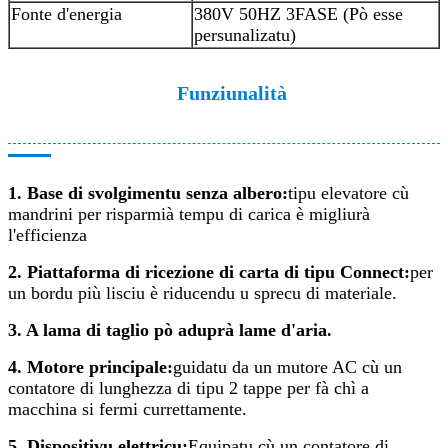
Fonte d'energia
380V 50HZ 3FASE (Pò esse
persunalizatu)
Funziunalità
1. Base di svolgimentu senza albero:
tipu elevatore cù
mandrini per risparmià tempu di carica è migliurà
l'efficienza
2. Piattaforma di ricezione di carta di tipu Connect:
per
un bordu più lisciu è riducendu u sprecu di materiale.
3. A lama di taglio pò aduprà lame d'aria.
4. Motore principale:
guidatu da un mutore AC cù un
contatore di lunghezza di tipu 2 tappe per fà chì a
macchina si fermi currettamente.
5. Dispositivu elettricu:
Equipatu cù un contatore di