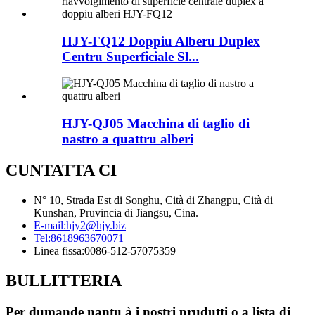
HJY-FQ12 Doppiu Alberu Duplex
Centru Superficiale Sl...
HJY-QJ05 Macchina di taglio di
nastro a quattru alberi
CUNTATTA CI
N° 10, Strada Est di Songhu, Cità di Zhangpu, Cità di
Kunshan, Pruvincia di Jiangsu, Cina.
E-mail:
hjy2@hjy.biz
Tel:
8618963670071
Linea fissa:
0086-512-57075359
BULLITTERIA
Per dumande nantu à i nostri prudutti o a lista di