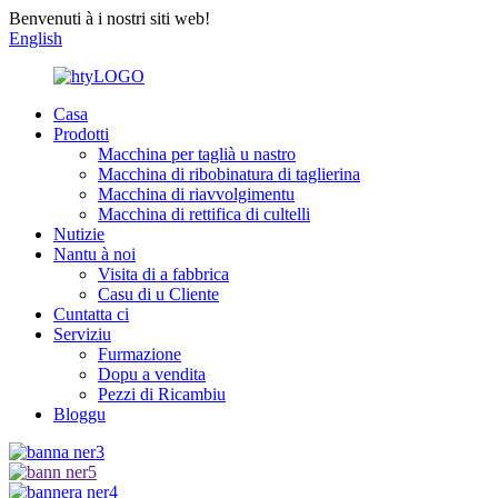
Benvenuti à i nostri siti web!
English
Casa
Prodotti
Macchina per taglià u nastro
Macchina di ribobinatura di taglierina
Macchina di riavvolgimentu
Macchina di rettifica di cultelli
Nutizie
Nantu à noi
Visita di a fabbrica
Casu di u Cliente
Cuntatta ci
Serviziu
Furmazione
Dopu a vendita
Pezzi di Ricambiu
Bloggu