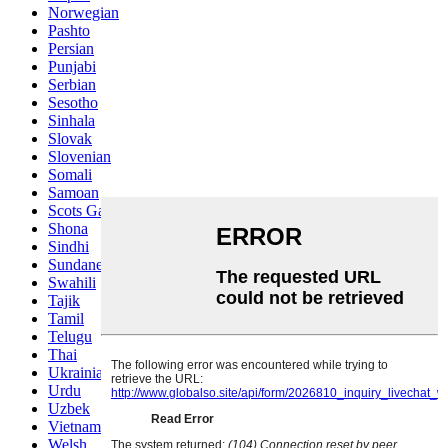
Norwegian
Pashto
Persian
Punjabi
Serbian
Sesotho
Sinhala
Slovak
Slovenian
Somali
Samoan
Scots Gaelic
Shona
Sindhi
Sundanese
Swahili
Tajik
Tamil
Telugu
Thai
Ukrainian
Urdu
Uzbek
Vietnamese
Welsh