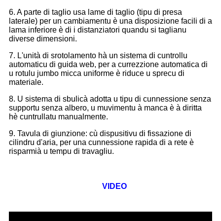
6. A parte di taglio usa lame di taglio (tipu di presa
laterale) per un cambiamentu è una disposizione facili di a
lama inferiore è di i distanziatori quandu si taglianu
diverse dimensioni.
7. L'unità di srotolamento hà un sistema di cuntrollu
automaticu di guida web, per a currezzione automatica di
u rotulu jumbo micca uniforme è riduce u sprecu di
materiale.
8. U sistema di sbulicà adotta u tipu di cunnessione senza
supportu senza albero, u muvimentu à manca è à diritta
hè cuntrullatu manualmente.
9. Tavula di giunzione: cù dispusitivu di fissazione di
cilindru d'aria, per una cunnessione rapida di a rete è
risparmià u tempu di travagliu.
VIDEO