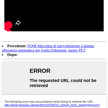
Precedente:
FQ08 Macchina di riavvolgimento à doppia
alberatura automatica per foglia d'aluminiu, nastro PET
Dopu: