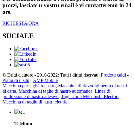
prezzi, lasciate u vostru email è vi cuntatteremu in 24
ore.
RICHIESTA ORA
SUCIALE
© Dritti d'autore - 2010-2022: Tutti i diritti riservati.
Prodotti caldi
-
Pianu di u situ
-
AMP Mobile
Macchina per taglià u nastro
,
Macchina di riavvolgimentu di nastri
di carta
,
Macchina di taglio di nastro automatica
,
Linea di
pruduzzione di nastro adesivo
,
Tagliacarte Mitsubishi Electric
,
Macchina di taglio di nastri elettrici
,
Telefunu